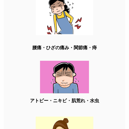
腰痛・ひざの痛み・関節痛・痔
アトピー・ニキビ・肌荒れ・水虫