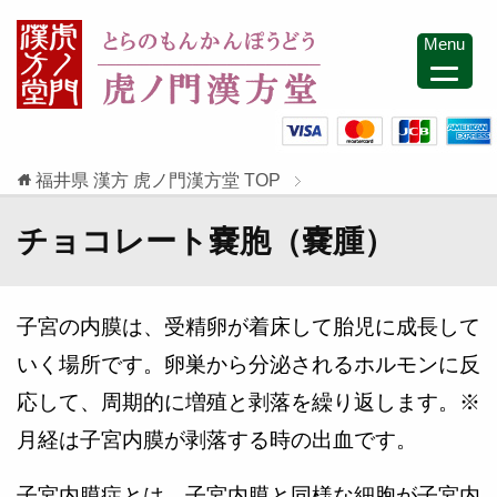
Menu
福井県 漢方 虎ノ門漢方堂
TOP
チョコレート嚢胞（嚢腫）
子宮の内膜は、受精卵が着床して胎児に成長して
いく場所です。卵巣から分泌されるホルモンに反
応して、周期的に増殖と剥落を繰り返します。※
月経は子宮内膜が剥落する時の出血です。
子宮内膜症とは、子宮内膜と同様な細胞が子宮内