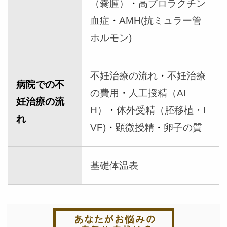
（嚢腫）
・
高プロラクチン
血症
・
AMH(抗ミュラー管
ホルモン)
不妊治療の流れ
・
不妊治療
病院での不
の費用
・
人工授精（AI
妊治療の流
H）
・
体外受精（胚移植・I
れ
VF)
・
顕微授精
・
卵子の質
基礎体温表