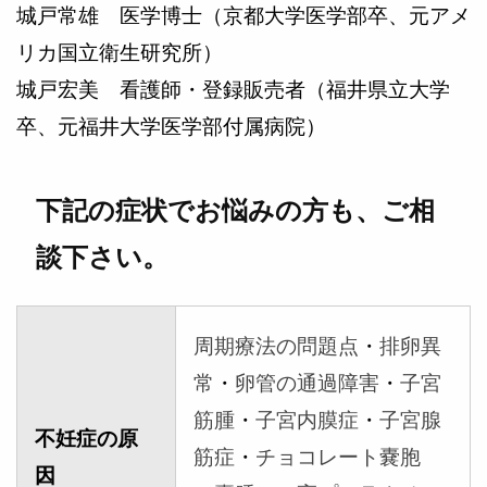
城戸常雄 医学博士（京都大学医学部卒、元アメ
リカ国立衛生研究所）
城戸宏美 看護師・登録販売者（福井県立大学
卒、元福井大学医学部付属病院）
下記の症状でお悩みの方も、ご相
談下さい。
周期療法の問題点
・
排卵異
常
・
卵管の通過障害
・
子宮
筋腫
・
子宮内膜症
・
子宮腺
不妊症の原
筋症
・
チョコレート嚢胞
因