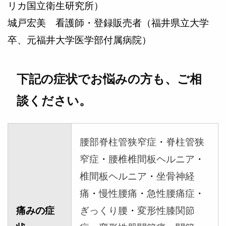
リカ国立衛生研究所）
城戸宏美 看護師・登録販売者（福井県立大学
卒、元福井大学医学部付属病院）
下記の症状でお悩みの方も、ご相
談ください。
腰部脊柱管狭窄症
・
脊柱管狭
窄症
・
腰椎椎間板ヘルニア
・
椎間板ヘルニア
・
坐骨神経
痛
・
慢性腰痛
・
急性腰痛症
・
痛みの症
ぎっくり腰
・
変形性膝関節