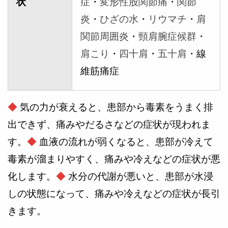
状
症
・
変形性股関節痛
・
関節
炎
・
ひざの水
・
リウマチ
・
肩
関節周囲炎
・
頸肩腕症候群
・
肩こり
・
四十肩
・
五十肩
・線
維筋痛症
◆
気の力が衰えると、患部から毒素をうまく排
出できず、痛みやだるさなどの症状が現われま
す。
◆
血液の流れが弱くなると、患部が冷えて
毒素が溜まりやすく、痛みや冷えなどの症状が悪
化します。
◆
水分の代謝が悪いと、患部が水浸
しの状態になって、痛みや冷えなどの症状が長引
きます。