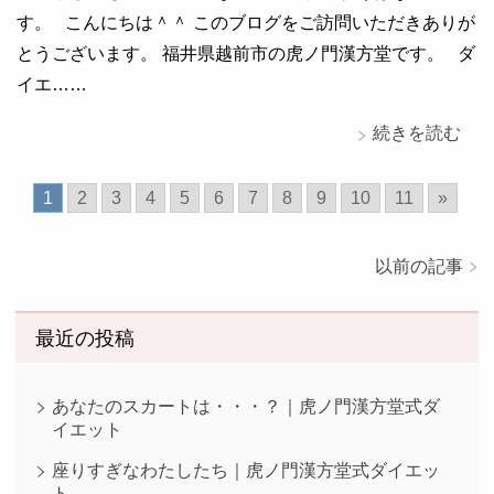
す。 こんにちは＾＾ このブログをご訪問いただきありが
とうございます。 福井県越前市の虎ノ門漢方堂です。 ダ
イエ……
続きを読む
1
2
3
4
5
6
7
8
9
10
11
»
以前の記事
最近の投稿
あなたのスカートは・・・？｜虎ノ門漢方堂式ダ
イエット
座りすぎなわたしたち｜虎ノ門漢方堂式ダイエッ
ト