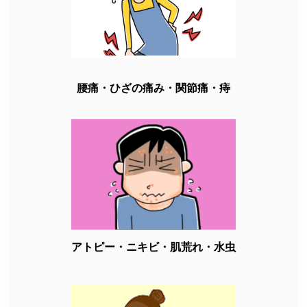
腰痛・ひざの痛み・関節痛・痔
アトピー・ニキビ・肌荒れ・水虫