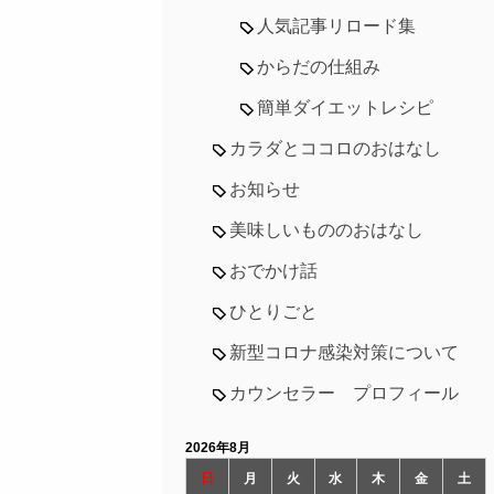
人気記事リロード集
からだの仕組み
簡単ダイエットレシピ
カラダとココロのおはなし
お知らせ
美味しいもののおはなし
おでかけ話
ひとりごと
新型コロナ感染対策について
カウンセラー プロフィール
2026年8月
日
月
火
水
木
金
土