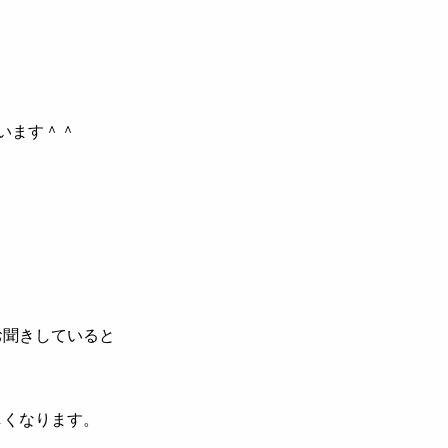
います＾＾
」
お聞きしていると
しくなります。