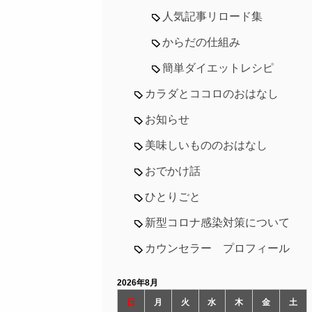
人気記事リロード集
からだの仕組み
簡単ダイエットレシピ
カラダとココロのおはなし
お知らせ
美味しいもののおはなし
おでかけ話
ひとりごと
新型コロナ感染対策について
カウンセラー プロフィール
2026年8月
日
月
火
水
木
金
土