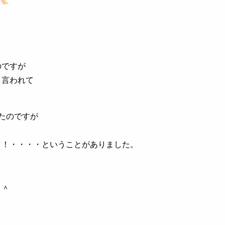
のですが
と言われて
たのですが
リ！・・・・ということがありました。
＾＾