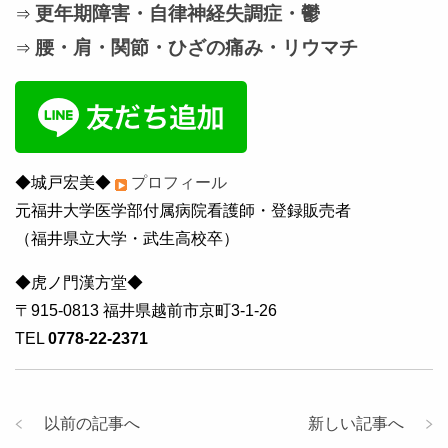
更年期障害・自律神経失調症・鬱
⇒
腰・肩・関節・ひざの痛み・リウマチ
⇒
◆城戸宏美◆
プロフィール
元福井大学医学部付属病院看護師・登録販売者
（福井県立大学・武生高校卒）
◆虎ノ門漢方堂◆
〒915-0813 福井県越前市京町3-1-26
TEL
0778-22-2371
以前の記事へ
新しい記事へ