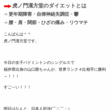
虎ノ門漢方堂のダイエットとは
更年期障害・自律神経失調症・鬱
⇒
腰・肩・関節・ひざの痛み・リウマチ
⇒
こんばんは＾＾
虎ノ門漢方堂です。
今日の女子バドミントンのシングルスで
福井県出身の山口茜ちゃんが、世界ランク４位相手に勝利
～！！！
すご～い！！！
明日はなんと、日本人対決(￣△￣；）