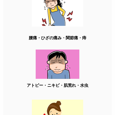
腰痛・ひざの痛み・関節痛・痔
アトピー・ニキビ・肌荒れ・水虫