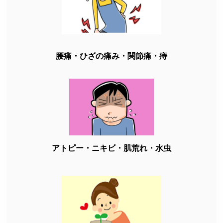
腰痛・ひざの痛み・関節痛・痔
アトピー・ニキビ・肌荒れ・水虫