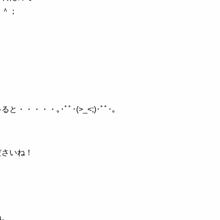
＾＾；
・・｡･ﾟﾟ･(>_<;)･ﾟﾟ･｡
ださいね！
ね。