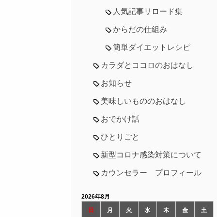
人気記事リロード集
からだの仕組み
簡単ダイエットレシピ
カラダとココロのおはなし
お知らせ
美味しいもののおはなし
おでかけ話
ひとりごと
新型コロナ感染対策について
カウンセラー プロフィール
2026年8月
日
月
火
水
木
金
土