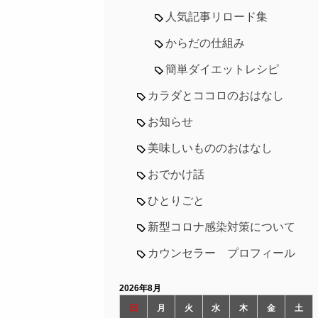
人気記事リロード集
からだの仕組み
簡単ダイエットレシピ
カラダとココロのおはなし
お知らせ
美味しいもののおはなし
おでかけ話
ひとりごと
新型コロナ感染対策について
カウンセラー プロフィール
2026年8月
日
月
火
水
木
金
土