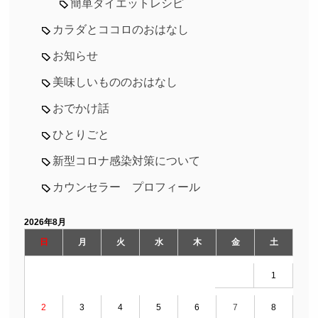
簡単ダイエットレシピ
カラダとココロのおはなし
お知らせ
美味しいもののおはなし
おでかけ話
ひとりごと
新型コロナ感染対策について
カウンセラー プロフィール
2026年8月
日
月
火
水
木
金
土
1
2
3
4
5
6
7
8