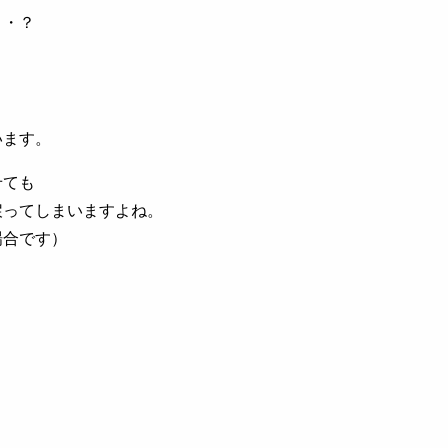
・・？
います。
せても
戻ってしまいますよね。
場合です）