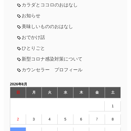
カラダとココロのおはなし
お知らせ
美味しいもののおはなし
おでかけ話
ひとりごと
新型コロナ感染対策について
カウンセラー プロフィール
2026年8月
日
月
火
水
木
金
土
1
2
3
4
5
6
7
8