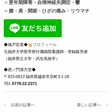
更年期障害・自律神経失調症・鬱
⇒
腰・肩・関節・ひざの痛み・リウマチ
⇒
◆城戸宏美◆
プロフィール
元福井大学医学部付属病院看護師・登録販売者
（福井県立大学・武生高校卒）
◆虎ノ門漢方堂◆
〒915-0813 福井県越前市京町3-1-26
TEL
0778-22-2371
以前の記事へ
新しい記事へ