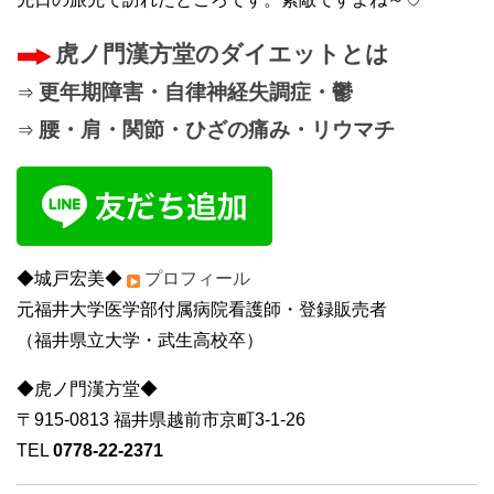
虎ノ門漢方堂のダイエットとは
更年期障害・自律神経失調症・鬱
⇒
腰・肩・関節・ひざの痛み・リウマチ
⇒
◆城戸宏美◆
プロフィール
元福井大学医学部付属病院看護師・登録販売者
（福井県立大学・武生高校卒）
◆虎ノ門漢方堂◆
〒915-0813 福井県越前市京町3-1-26
TEL
0778-22-2371