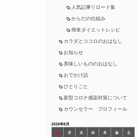
人気記事リロード集
からだの仕組み
簡単ダイエットレシピ
カラダとココロのおはなし
お知らせ
美味しいもののおはなし
おでかけ話
ひとりごと
新型コロナ感染対策について
カウンセラー プロフィール
2026年8月
日
月
火
水
木
金
土