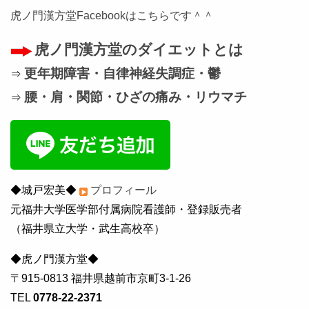
虎ノ門漢方堂Facebookはこちらです＾＾
虎ノ門漢方堂のダイエットとは
更年期障害・自律神経失調症・鬱
⇒
腰・肩・関節・ひざの痛み・リウマチ
⇒
◆城戸宏美◆
プロフィール
元福井大学医学部付属病院看護師・登録販売者
（福井県立大学・武生高校卒）
◆虎ノ門漢方堂◆
〒915-0813 福井県越前市京町3-1-26
TEL
0778-22-2371