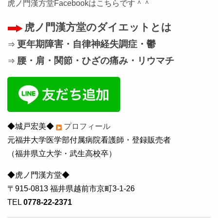
虎ノ門漢方堂Facebookはこちらです＾＾
虎ノ門漢方堂のダイエットとは
更年期障害・自律神経失調症・鬱
⇒
腰・肩・関節・ひざの痛み・リウマチ
⇒
◆城戸宏美◆
プロフィール
元福井大学医学部付属病院看護師・登録販売者
（福井県立大学・武生高校卒）
◆虎ノ門漢方堂◆
〒915-0813 福井県越前市京町3-1-26
TEL
0778-22-2371