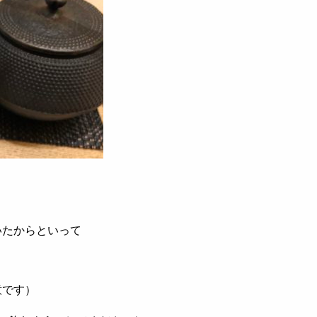
。
いたからといって
意です）