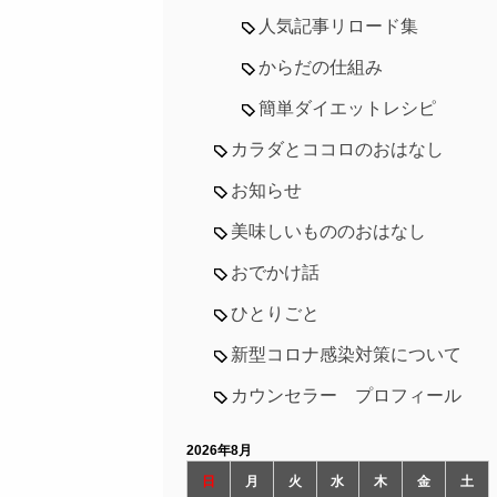
人気記事リロード集
からだの仕組み
簡単ダイエットレシピ
カラダとココロのおはなし
お知らせ
美味しいもののおはなし
おでかけ話
ひとりごと
新型コロナ感染対策について
カウンセラー プロフィール
2026年8月
日
月
火
水
木
金
土