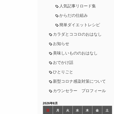
人気記事リロード集
からだの仕組み
簡単ダイエットレシピ
カラダとココロのおはなし
お知らせ
美味しいもののおはなし
おでかけ話
ひとりごと
新型コロナ感染対策について
カウンセラー プロフィール
2026年8月
日
月
火
水
木
金
土