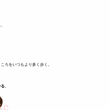
る。
ところをいつもより多く歩く。
かる
。