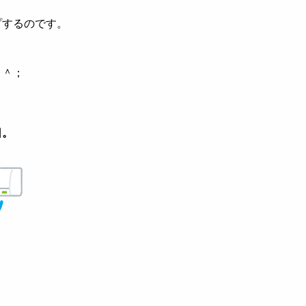
プするのです。
＾＾；
日。