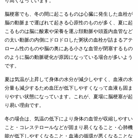
り高くなっています。
脳梗塞でも、冬の間に起こるものは心臓に発生した血栓が
脳の動脈まで運ばれて起きる心原性のものが多く、夏に起
こるものは脳に酸素や栄養を運ぶ頚動脈や頭蓋内血管など
の太い動脈の内側にドロドロした粥状の血栓が詰まるアテ
ローム性のものや脳の奥にある小さな血管が閉塞するもの
のように脳の動脈硬化が原因になっている場合が多いよう
です。
夏は気温が上昇して身体の水分が減少しやすく、血液の水
分量も減少するため血圧が低下しやすくなって血液も固ま
りやすい状態になっています。これが、夏場に脳梗塞が起
り易い理由です。
冬の場合は、気温の低下により身体の血管が収縮しやすい
こと・コレステロールなどが固まり易くなること・心肺機
能が低下しやすくなること・血液の循環が悪くなることな