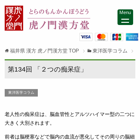
Menu
福井県 漢方 虎ノ門漢方堂
TOP
東洋医学コラム
第134回 「２つの痴呆症」
東洋医学コラム
老人性の痴呆症は、脳血管性とアルツハイマー型の二つに
大きく大別されます。
前者は脳梗塞などで脳内の血流が悪化してその周りの脳細